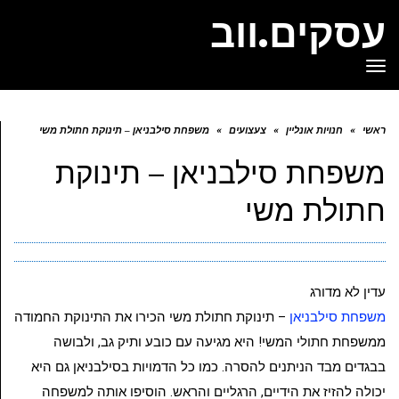
עסקים.ווב
תפריט
ראשי
»
חנויות אונליין
»
צעצועים
»
משפחת סילבניאן – תינוקת חתולת משי
משפחת סילבניאן – תינוקת
חתולת משי
עדין לא מדורג
משפחת סילבניאן
– תינוקת חתולת משי הכירו את התינוקת החמודה
ממשפחת חתולי המשי! היא מגיעה עם כובע ותיק גב, ולבושה
בבגדים מבד הניתנים להסרה. כמו כל הדמויות בסילבניאן גם היא
יכולה להזיז את הידיים, הרגליים והראש. הוסיפו אותה למשפחה