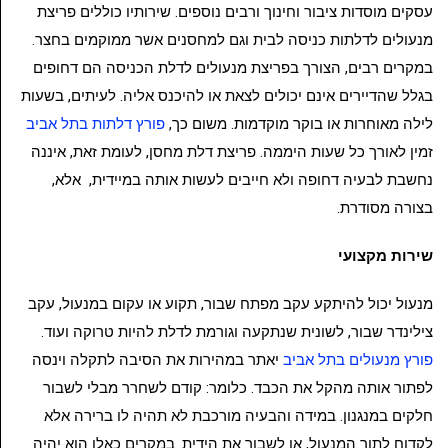
עסקים מוסדות ציבור וחינוך ורבים נוספים. שירותיו כוללים פריצת
מנעולים לדלתות כניסה לבית וגם למחסנים אשר ממוקמים בחצר.
במקרים רבים, הצורך בפריצת מנעולים לדלת הכניסה הם דחופים
בגלל שהדיירים אינם יכולים לצאת או להיכנס אליה. לעיתים, בשעות
לילה מאוחרות או בוקר מוקדמות. משום כך,
פורץ דלתות בתל אביב
זמין לאורך כל שעות היממה. פריצת דלת מחסן, לעומת זאת, איננה
נחשבת לבעיה דחופה ולא חייבים לעשות אותה במיידית, אלא,
בצורה מסודרת.
שירות מקצועי
מנעול יכול להיתקע עקב מפתח שבור, תקוע או עקום במנעול, עקב
צילינדר שבור, לשונית שנתקעה וגורמת לדלת להיות טרוקה ועוד.
פורץ מנעולים בתל אביב
יאתר במהירות את הסיבה לתקלה וינסה
לפתור אותה מהקל את הכבד. כלומר: קודם לשחרר מבלי לשבור
חלקים במנגנון. במידה והבעיה מורכבת לא תהיה לו ברירה אלא
לקדוח לתוך המנעול, או לשבור את הידית. במקרים כאלו הוא יהיה