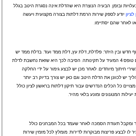
עלויות ובזמן. הבעיה הנוצרת היא שהדלת אינה נסגרת היטב בגלל
לציון
יודע לספק שירות הרמת דלתות בצורה מקצועית ויעשה
ו לאחר שהם יסתיימו.
וף חדש ובין היתר: פלדלת, דלת עץ, דלת ממד ועוד. בדלת ממד יש
להשקיע יותר מאשר בדלתות אחרות, וכאן נדרש גם טופס 4 המעיד על תקינותה. הסיבה לכך היא שזאת נחשבת לדלת
ירי חיתוך מיוחדים. לאחר מכן יש לבצע גימור על ידי החלקה
ך יש לכוונן את הדלת היטב וגם כאן יש צורך בדיוק רב יותר
צויים כל הכלים הנדרשים עבור תיקון דלתות בראשון לציון כולל
עילות המנגנונים ומונע בלאי מהיר.
וכר ומקבל תעודת הסמכה לאחר שעמד בכל המבחנים כולל
 לו לבצע פריצות מבוקרות לדירות. מומלץ לכל מזמין שירות