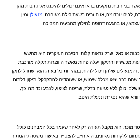
שר בני הבית נתקעים בו או אינם יכולים להיכנס אליו. רבות מהן
ה, לבילוי וכדומה, או חוזרים בשעת לילה מאוחרת.
מנעולן
זמין
ן עצמאי, או בהגעה דחופה לחילוץ מהבעיה המביכה.
בות או כאלו שרק נראות קלות. הסיבה העיקרית היא מחשש
ות מכשיריו והתיקון יעלה פחות מאשר היווצרות תקלה מורכבת
והמנעולים שלהן ויכול לזהות במהירות כל בעיה. הוא ישתדל לתקן
ר שהם כבר יצאו מכלל שימוש, או שעומדים להתקלקל. תיקון דלתות
שלם. כולן ללא פגיעה בדלת, שריטה לציפוי, לצבע וכדומה. כך,
יוודא שהיא נסגרת וננעלת היטב.
סד מוכר. הוא מקבל תעודה רק לאחר שעמד בכל המבחנים כולל
בתחום ללקוחות מגוונים. הוא חייב להצטייד באישור משטרתי המתיר