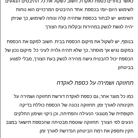
כאשר בוחרים כספת לאקדח, חשוב לשקול את כל ההיבטים הנוגעים
לשימוש היום-יומי בכספת. אחד ההיבטים המרכזיים הוא נוחות
השימוש. יש לבחור בכספת שתהיה קלה ונוחה לשימוש, כך שניתן
יהיה לגשת לנשק במהירות ובקלות בעת הצורך.
בנוסף, יש לשקול את מיקום הכספת בבית. חשוב למקם את הכספת
במקום נגיש אך מוסתר, כך שלא תהיה גלויה לעיני כל. מיקום נכון של
הכספת יכול להבטיח גישה מהירה לנשק בעת הצורך, מבלי לפגוע
בביטחון.
תחזוקה ושמירה על כספת לאקדח
כמו כל מוצר אחר, גם כספת לאקדח דורשת תחזוקה ושמירה על
תקינותה לאורך זמן. תחזוקה נכונה של הכספת כוללת בדיקה
תקופתית של מנגנוני הנעילה והפתיחה, וכן ניקוי ושימון החלקים
הנעים לפי הצורך. תחזוקה שוטפת מבטיחה שהכספת תישאר במצב
תקין ותספק את רמת הביטחון הנדרשת לאורך זמן.